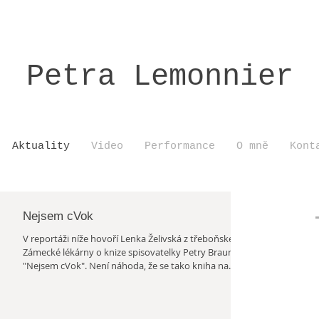
Petra Lemonnier
Aktuality
Video
Performance
O mně
Kont
Nejsem cVok
V reportáži níže hovoří Lenka Želivská z třeboňské
Zámecké lékárny o knize spisovatelky Petry Braunové
"Nejsem cVok". Není náhoda, že se tako kniha na
pomezí fikce a historické detektivky odehrává právě v
Třeboni! Kniha vyšla koncem roku 2025 v nakladatelství
Euromedia - Pikola a já jsem ji mohla doplnit svými