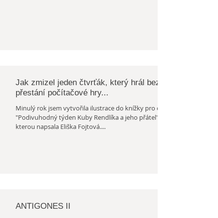
Budějovicích. Je velmi inspirativní vidět, kolik šikovných
lidí žije hned za rohem a takto se s nimi seznámit a
propojit. Moc děkuju za příležitost! Bylo mi ctí!
Jak zmizel jeden čtvrťák, který hrál bez
přestání počítačové hry...
Minulý rok jsem vytvořila ilustrace do knížky pro děti
"Podivuhodný týden Kuby Rendlíka a jeho přátel",
kterou napsala Eliška Fojtová....
ANTIGONES II