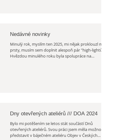
ilustracemi.
Nedávné novinky
Minulý rok, myslím ten 2025, mi nějak proklouzl mezi
prsty, musím sem doplnit alespoň pár "high-lightů".
Hvězdou minulého roku byla spolupráce na
představení Deset, dvacet, brácha v břiše. Pod křídlem
Damúzy se zrodilo představení pro děti a jednu
herečku. Představení nese název "Deset, dvacet,
brácha v břiše". Hraje v něm Mirka Bělohlávková pod
režijní taktovkou Markéty Sýkorové, ve spolupráci s
dramaturgyní Adélou Šotolovou a hudebníkem
Markem Bělohlávkem. Herečka Miroslava
Dny otevřených ateliérů /// DOA 2024
Bylo mi potěšením se letos stát součástí Dnů
otevřených ateliérů. Svou práci jsem měla možnost
představit v báječném ateliéru Objev v Českých