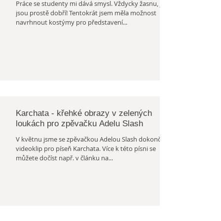
Práce se studenty mi dává smysl. Vždycky žasnu, jak
jsou prostě dobří! Tentokrát jsem měla možnost
navrhnout kostýmy pro představení...
Karchata - křehké obrazy v zelených
loukách pro zpěvačku Adelu Slash
V květnu jsme se zpěvačkou Adelou Slash dokončily
videoklip pro píseň Karchata. Více k této písni se
můžete dočíst např. v článku na...