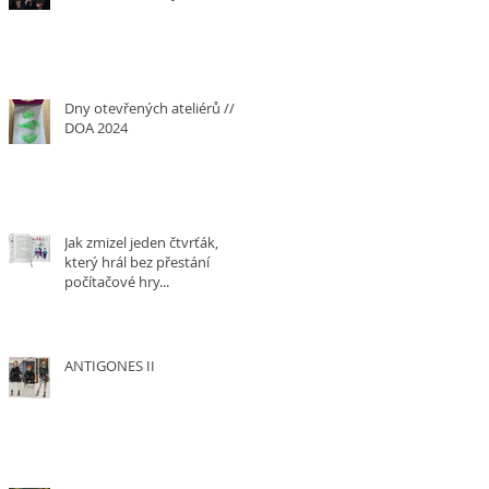
Dny otevřených ateliérů ///
DOA 2024
Jak zmizel jeden čtvrťák,
který hrál bez přestání
počítačové hry...
ANTIGONES II