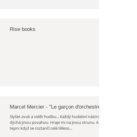
Rise books
Marcel Mercier - "Le garçon d'orchestre"
Slyšet zvuk a vidět hudbu... Každý hudební nástroj
dýchá jinou povahou. Hraje mi na jinou strunu. A co
teprv když se roztančí celé těleso...