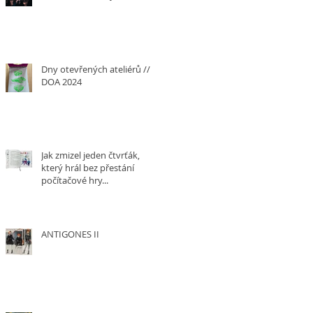
Dny otevřených ateliérů ///
DOA 2024
Jak zmizel jeden čtvrťák,
který hrál bez přestání
počítačové hry...
ANTIGONES II