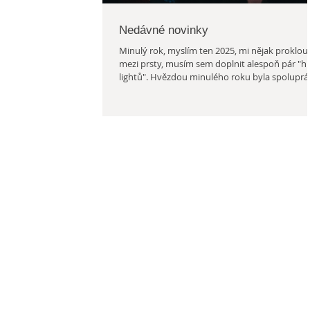
Nedávné novinky
Minulý rok, myslím ten 2025, mi nějak proklouz
mezi prsty, musím sem doplnit alespoň pár "hi
lightů". Hvězdou minulého roku byla spoluprá
na představení Deset, dvacet, brácha v břiše. 
křídlem Damúzy se zrodilo představení pro dět
jednu herečku. Představení nese název "Deset,
dvacet, brácha v břiše". Hraje v něm Mirka
Bělohlávková pod režijní taktovkou Markéty
Sýkorové, ve spolupráci s dramaturgyní Adélo
Šotolovou a hudebníkem Markem Bělohlávke
Herečka Miroslava