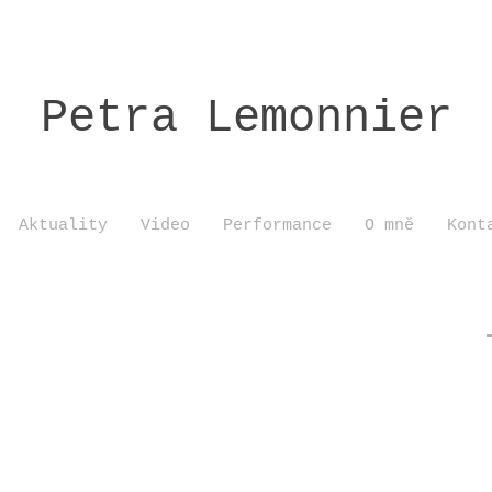
Petra Lemonnier
Aktuality
Video
Performance
O mně
Kont