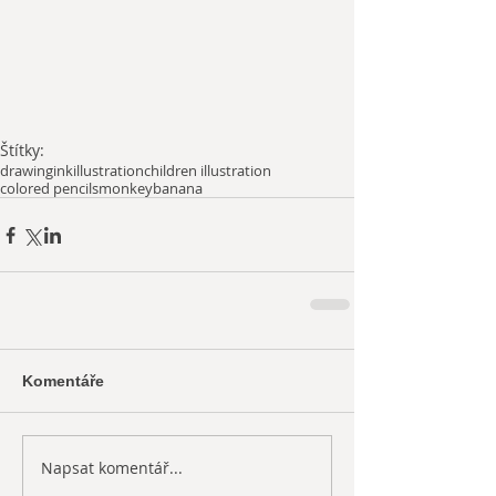
Štítky:
drawing
ink
illustration
children illustration
colored pencils
monkey
banana
Komentáře
Napsat komentář...