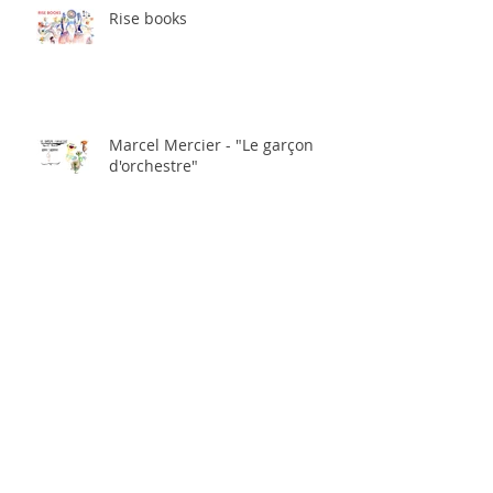
Rise books
Marcel Mercier - "Le garçon
d'orchestre"
Archiv
únor 2026
(1)
1 příspěvek
leden 2026
(1)
1 příspěvek
listopad 2024
(1)
1 příspěvek
červenec 2024
(1)
1 příspěvek
květen 2024
(1)
1 příspěvek
září 2023
(1)
1 příspěvek
červenec 2023
(1)
1 příspěvek
leden 2023
(1)
1 příspěvek